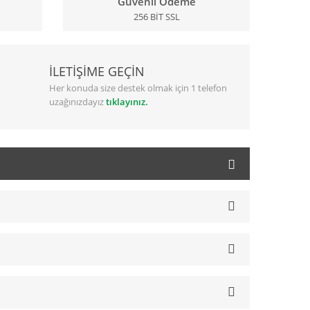
Güvenli Ödeme
256 BİT SSL
İLETİŞİME GEÇİN
Her konuda size destek olmak için 1 telefon
uzağınızdayız
tıklayınız.