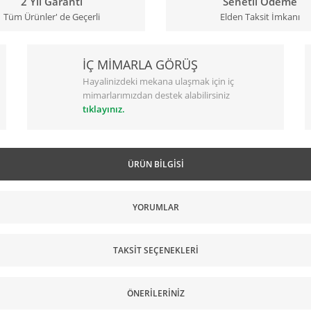
2 Yıl Garanti
Senetli Ödeme
Tüm Ürünler' de Geçerli
Elden Taksit İmkanı
İÇ MİMARLA GÖRÜŞ
Hayalinizdeki mekana ulaşmak için iç
mimarlarımızdan destek alabilirsiniz
tıklayınız.
ÜRÜN BILGISI
YORUMLAR
TAKSIT SEÇENEKLERI
ÖNERILERINIZ