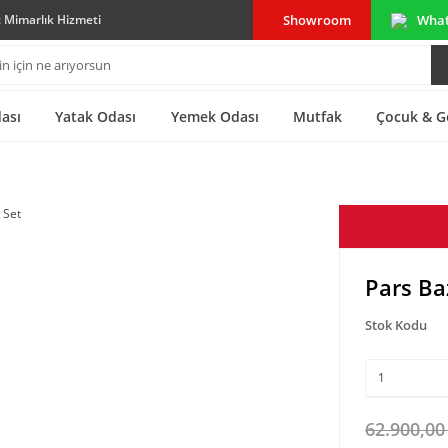
Showroom
Wha
ç Mimarlık Hizmeti
ası
Yatak Odası
Yemek Odası
Mutfak
Çocuk & G
Pars Ba
Stok Kodu
62.900,00