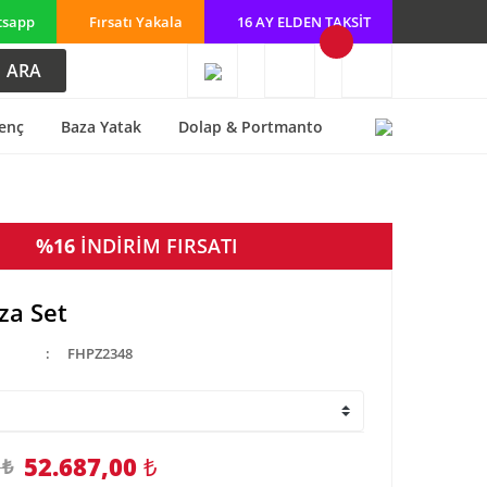
tsapp
Fırsatı Yakala
16 AY ELDEN TAKSİT
ARA
enç
Baza Yatak
Dolap & Portmanto
%16
İNDİRİM FIRSATI
za Set
FHPZ2348
52.687,00
₺
 ₺