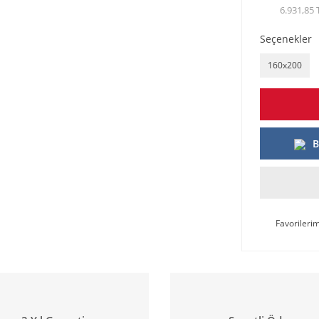
6.931,85 
Seçenekler
160x200
B