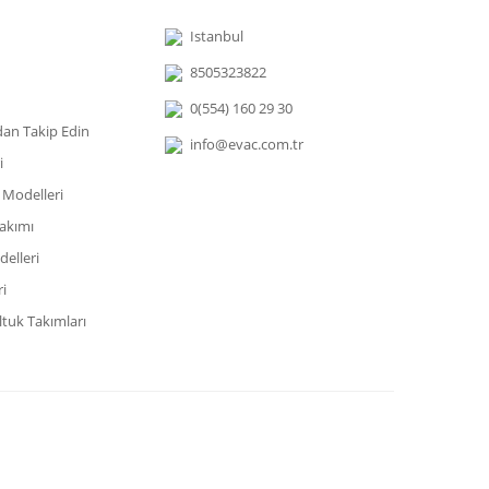
Istanbul
8505323822
0(554) 160 29 30
dan Takip Edin
info@evac.com.tr
i
 Modelleri
akımı
elleri
i
tuk Takımları