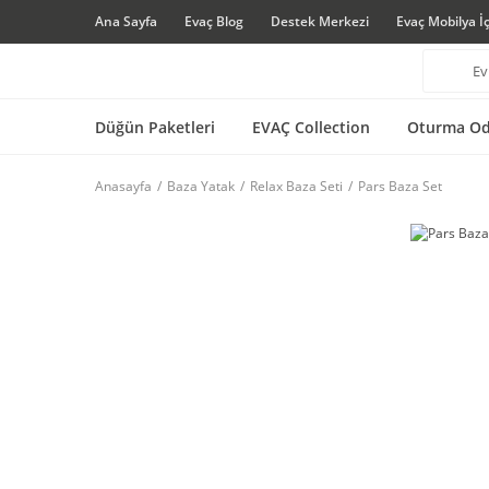
Ana Sayfa
Evaç Blog
Destek Merkezi
Evaç Mobilya İ
Düğün Paketleri
EVAÇ Collection
Oturma Od
Anasayfa
Baza Yatak
Relax Baza Seti
Pars Baza Set