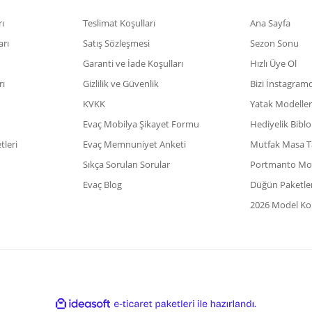
ı
Teslimat Koşulları
Ana Sayfa
arı
Satış Sözleşmesi
Sezon Sonu
Garanti ve İade Koşulları
Hızlı Üye Ol
rı
Gizlilik ve Güvenlik
Bizi İnstagram
KVKK
Yatak Modeller
Evaç Mobilya Şikayet Formu
Hediyelik Biblo
leri
Evaç Memnuniyet Anketi
Mutfak Masa T
Sıkça Sorulan Sorular
Portmanto Mod
Evaç Blog
Düğün Paketler
2026 Model Kol
ile
ideasoft
e-