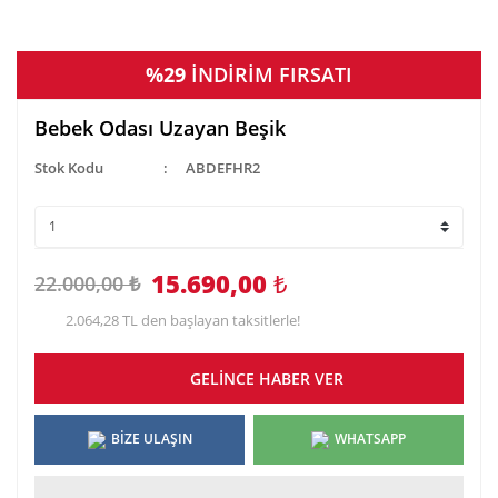
%29
İNDİRİM FIRSATI
Bebek Odası Uzayan Beşik
Stok Kodu
ABDEFHR2
15.690,00
₺
22.000,00 ₺
2.064,28 TL den başlayan taksitlerle!
GELİNCE HABER VER
BİZE ULAŞIN
WHATSAPP