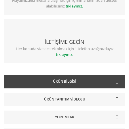
Hayalinizdeki mekana ulaşmak için iç mimarlarımızdan destek
alabilirsiniz
tıklayınız.
İLETİŞİME GEÇİN
Her konuda size destek olmak için 1 telefon uzağınızdayız
tıklayınız.
ÜRÜN BILGISI
ÜRÜN TANITIM VİDEOSU
YORUMLAR