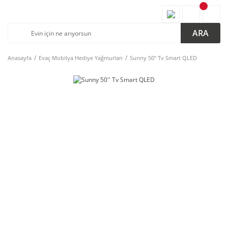
ARA
Anasayfa
Evaç Mobilya Hediye Yağmurları
Sunny 50'' Tv Smart QLED