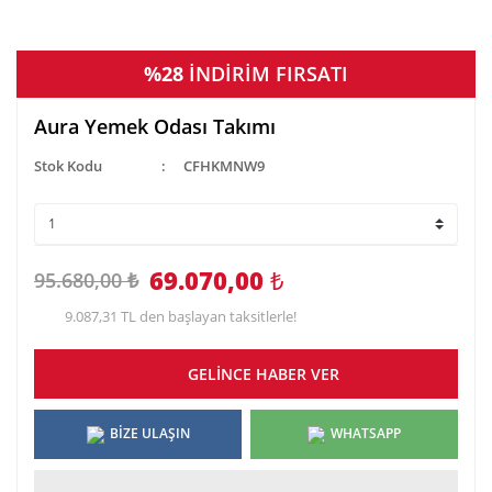
%28
İNDİRİM FIRSATI
Aura Yemek Odası Takımı
Stok Kodu
CFHKMNW9
69.070,00
₺
95.680,00 ₺
9.087,31 TL den başlayan taksitlerle!
GELİNCE HABER VER
BİZE ULAŞIN
WHATSAPP