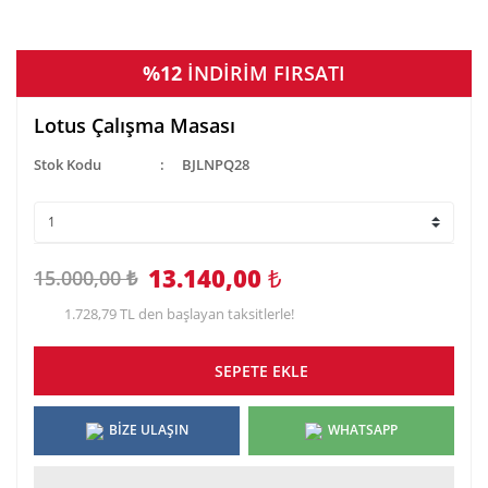
%12
İNDİRİM FIRSATI
Lotus Çalışma Masası
Stok Kodu
BJLNPQ28
13.140,00
₺
15.000,00 ₺
1.728,79 TL den başlayan taksitlerle!
SEPETE EKLE
BİZE ULAŞIN
WHATSAPP