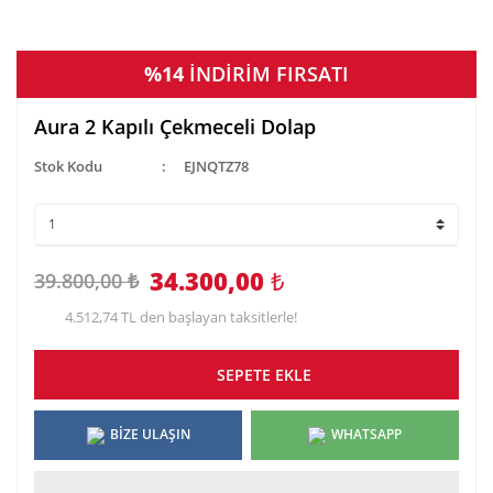
%14
İNDİRİM FIRSATI
Aura 2 Kapılı Çekmeceli Dolap
Stok Kodu
EJNQTZ78
34.300,00
₺
39.800,00 ₺
4.512,74 TL den başlayan taksitlerle!
SEPETE EKLE
BİZE ULAŞIN
WHATSAPP