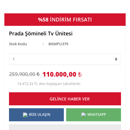
%58
İNDİRİM FIRSATI
Prada Şömineli Tv Ünitesi
Stok Kodu
BKMPU379
110.000,00
₺
259.900,00 ₺
14.472,33 TL den başlayan taksitlerle!
GELİNCE HABER VER
BİZE ULAŞIN
WHATSAPP