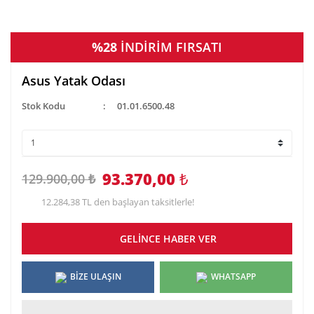
%28
İNDİRİM FIRSATI
Asus Yatak Odası
Stok Kodu
01.01.6500.48
93.370,00
₺
129.900,00 ₺
12.284,38 TL den başlayan taksitlerle!
GELİNCE HABER VER
BİZE ULAŞIN
WHATSAPP