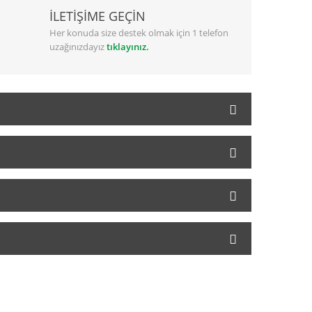
İLETİŞİME GEÇİN
Her konuda size destek olmak için 1 telefon
uzağınızdayız
tıklayınız.