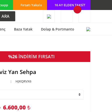
tsapp
Fırsatı Yakala
16 AY ELDEN TAKSİT
ARA
enç
Baza Yatak
Dolap & Portmanto
%26
İNDİRİM FIRSATI
viz Yan Sehpa
HJKQRVX6
6.600,00
₺
₺