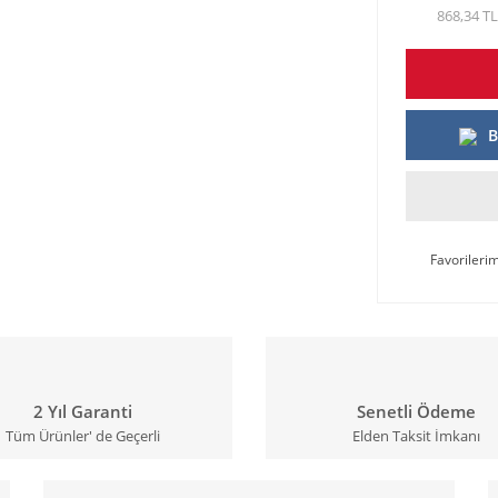
868,34 TL
B
2 Yıl Garanti
Senetli Ödeme
Tüm Ürünler' de Geçerli
Elden Taksit İmkanı