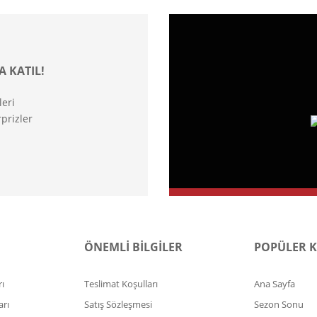
A KATIL!
leri
prizler
ÖNEMLİ BİLGİLER
POPÜLER 
ı
Teslimat Koşulları
Ana Sayfa
arı
Satış Sözleşmesi
Sezon Sonu