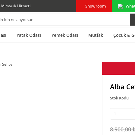
Showroom
Wha
ç Mimarlık Hizmeti
ası
Yatak Odası
Yemek Odası
Mutfak
Çocuk & G
Alba Ce
Stok Kodu
8.900,00 