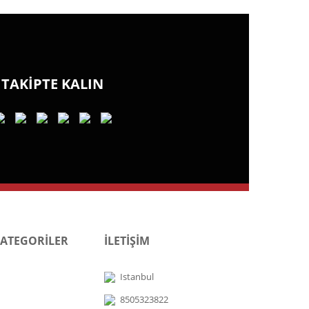
TAKİPTE KALIN
KATEGORİLER
İLETİŞİM
Istanbul
8505323822