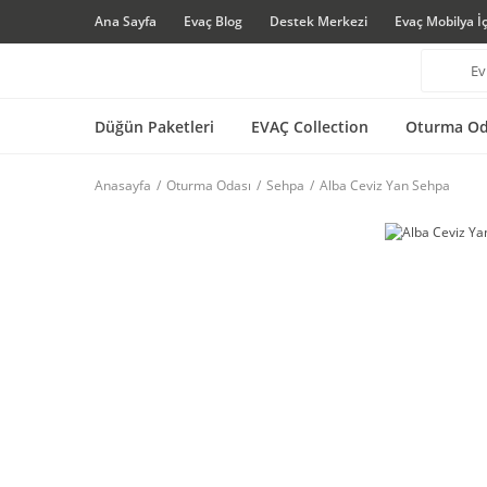
Ana Sayfa
Evaç Blog
Destek Merkezi
Evaç Mobilya İ
Düğün Paketleri
EVAÇ Collection
Oturma Od
Anasayfa
Oturma Odası
Sehpa
Alba Ceviz Yan Sehpa