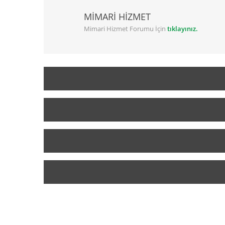
MİMARİ HİZMET
Mimari Hizmet Forumu İçin
tıklayınız.