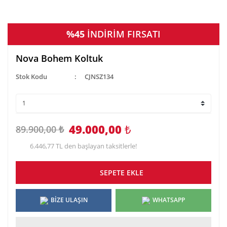
%45
İNDİRİM FIRSATI
Nova Bohem Koltuk
Stok Kodu
CJNSZ134
49.000,00
₺
89.900,00 ₺
6.446,77 TL den başlayan taksitlerle!
SEPETE EKLE
BİZE ULAŞIN
WHATSAPP