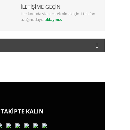
İLETİŞİME GEÇİN
Her konuda size destek olmak için 1 telefon
uzağınızdayız
tıklayınız.
TAKİPTE KALIN