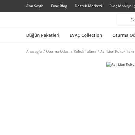
Ana Sayfa
Evaç Blog
Destek Merkezi
Evaç Mobilya İ
Düğün Paketleri
EVAÇ Collection
Oturma Od
Anasayfa
Oturma Odası
Koltuk Takımı
Asil Lion Koltuk Takı