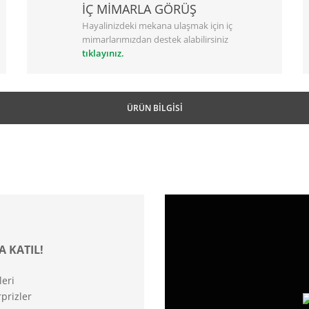
İÇ MİMARLA GÖRÜŞ
Hayalinizdeki mekana ulaşmak için iç
mimarlarımızdan destek alabilirsiniz
tıklayınız.
ÜRÜN BILGISI
A KATIL!
leri
prizler