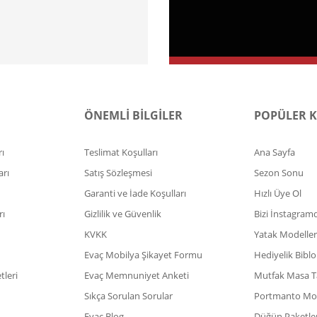
ÖNEMLİ BİLGİLER
POPÜLER 
ı
Teslimat Koşulları
Ana Sayfa
arı
Satış Sözleşmesi
Sezon Sonu
Garanti ve İade Koşulları
Hızlı Üye Ol
rı
Gizlilik ve Güvenlik
Bizi İnstagram
KVKK
Yatak Modeller
Evaç Mobilya Şikayet Formu
Hediyelik Biblo
leri
Evaç Memnuniyet Anketi
Mutfak Masa T
Sıkça Sorulan Sorular
Portmanto Mod
Evaç Blog
Düğün Paketler