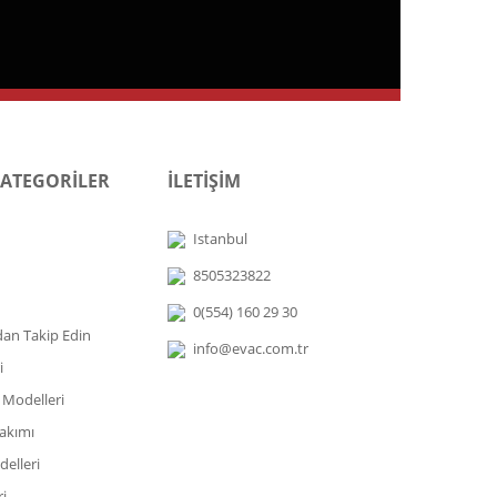
KATEGORİLER
İLETİŞİM
Istanbul
8505323822
0(554) 160 29 30
dan Takip Edin
info@evac.com.tr
i
 Modelleri
akımı
elleri
i