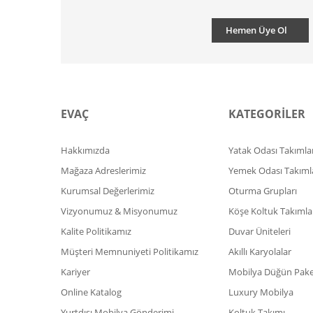
Hemen Üye Ol
EVAÇ
KATEGORİLER
Hakkımızda
Yatak Odası Takımlar
Mağaza Adreslerimiz
Yemek Odası Takıml
Kurumsal Değerlerimiz
Oturma Grupları
Vizyonumuz & Misyonumuz
Köşe Koltuk Takımla
Kalite Politikamız
Duvar Üniteleri
Müşteri Memnuniyeti Politikamız
Akıllı Karyolalar
Kariyer
Mobilya Düğün Paket
Online Katalog
Luxury Mobilya
Yurtdışı Mobilya Gönderimi
Koltuk Takımı