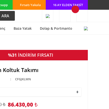
tsapp
Fırsatı Yakala
16 AY ELDEN TAKSİT
ARA
enç
Baza Yatak
Dolap & Portmanto
%31
İNDİRİM FIRSATI
on Koltuk Takımı
CFGJKLMN
86.430,00
₺
0 ₺