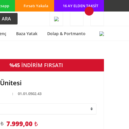
tsapp
Fırsatı Yakala
16 AY ELDEN TAKSİT
ARA
enç
Baza Yatak
Dolap & Portmanto
%45
İNDİRİM FIRSATI
 Ünitesi
01.01.0502.43
7.999,00
₺
 ₺