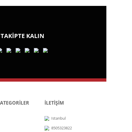
TAKİPTE KALIN
KATEGORİLER
İLETİŞİM
Istanbul
8505323822