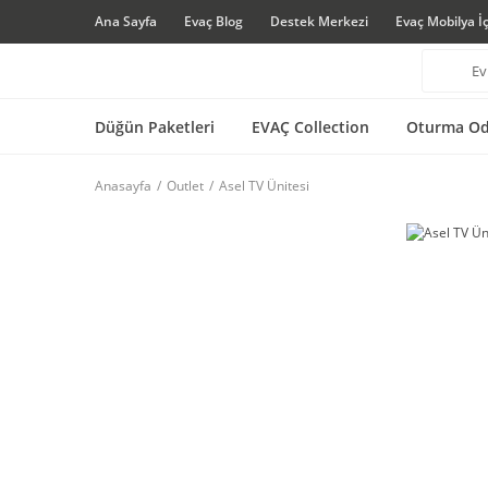
Ana Sayfa
Evaç Blog
Destek Merkezi
Evaç Mobilya İ
Düğün Paketleri
EVAÇ Collection
Oturma Od
Anasayfa
Outlet
Asel TV Ünitesi