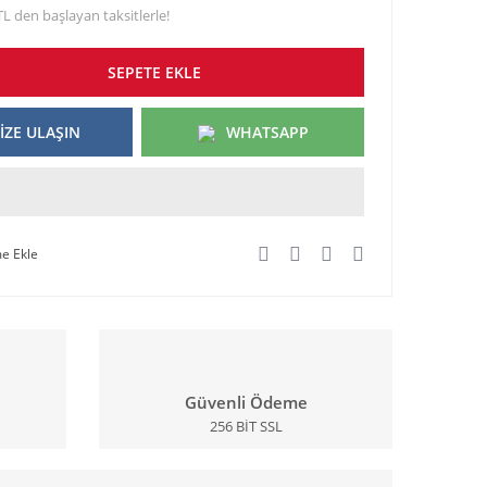
TL den başlayan taksitlerle!
SEPETE EKLE
İZE ULAŞIN
WHATSAPP
Güvenli Ödeme
256 BİT SSL