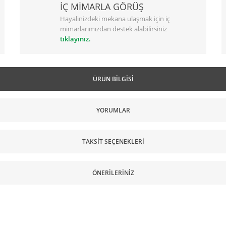
İÇ MİMARLA GÖRÜŞ
Hayalinizdeki mekana ulaşmak için iç
mimarlarımızdan destek alabilirsiniz
tıklayınız.
ÜRÜN BILGISI
YORUMLAR
TAKSIT SEÇENEKLERI
ÖNERILERINIZ