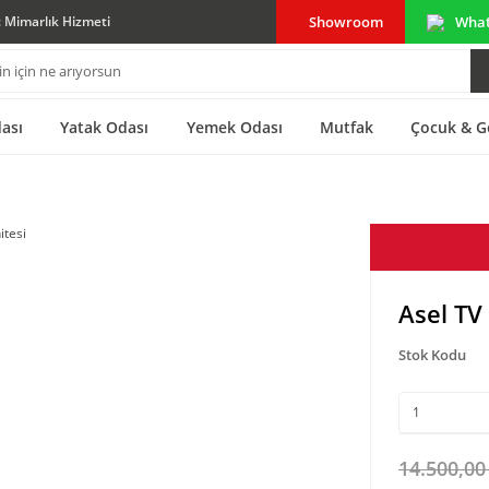
Showroom
Wha
ç Mimarlık Hizmeti
ası
Yatak Odası
Yemek Odası
Mutfak
Çocuk & G
Asel TV
Stok Kodu
14.500,00