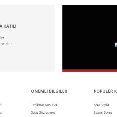
A KATIL!
leri
prizler
ÖNEMLİ BİLGİLER
POPÜLER 
ı
Teslimat Koşulları
Ana Sayfa
arı
Satış Sözleşmesi
Sezon Sonu