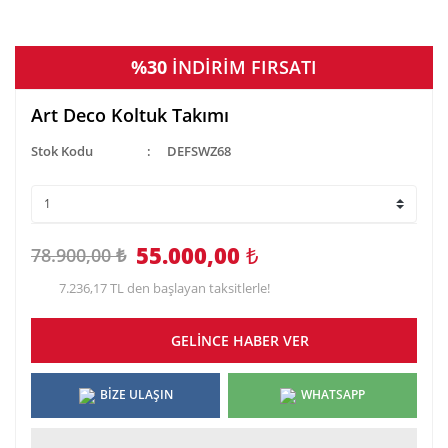
%30
İNDİRİM FIRSATI
Art Deco Koltuk Takımı
Stok Kodu
DEFSWZ68
55.000,00
₺
78.900,00 ₺
7.236,17 TL den başlayan taksitlerle!
GELİNCE HABER VER
BİZE ULAŞIN
WHATSAPP