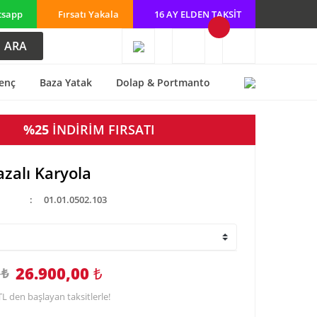
tsapp
Fırsatı Yakala
16 AY ELDEN TAKSİT
ARA
enç
Baza Yatak
Dolap & Portmanto
%25
İNDİRİM FIRSATI
azalı Karyola
01.01.0502.103
26.900,00
₺
 ₺
TL den başlayan taksitlerle!