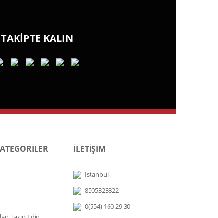
TAKİPTE KALIN
KATEGORİLER
İLETİŞİM
Istanbul
8505323822
0(554) 160 29 30
dan Takip Edin