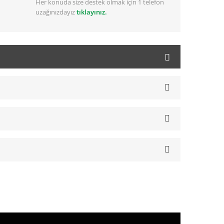
Her konuda size destek olmak için 1 telefon
uzağınızdayız
tıklayınız.