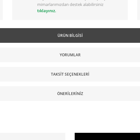
mimarlarımızdan destek alabilirsiniz
tıklayınız.
ÜRÜN BILGISI
YORUMLAR
TAKSIT SEÇENEKLERI
ÖNERILERINIZ