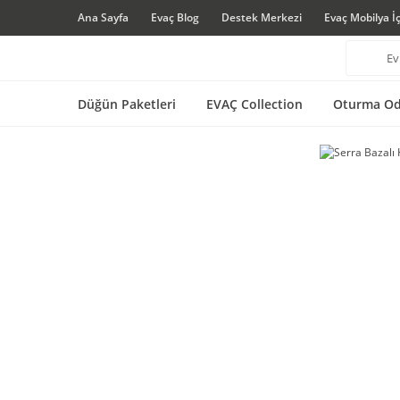
Ana Sayfa
Evaç Blog
Destek Merkezi
Evaç Mobilya İ
Düğün Paketleri
EVAÇ Collection
Oturma Od