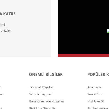
A KATIL!
leri
prizler
ÖNEMLİ BİLGİLER
POPÜLER 
ı
Teslimat Koşulları
Ana Sayfa
arı
Satış Sözleşmesi
Sezon Sonu
Garanti ve İade Koşulları
Hızlı Üye Ol
rı
Gizlilik ve Güvenlik
Bizi İnstagram