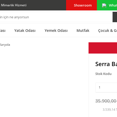
Showroom
Wha
ç Mimarlık Hizmeti
ası
Yatak Odası
Yemek Odası
Mutfak
Çocuk & G
Serra B
Stok Kodu
35.900,00
3.539,14 