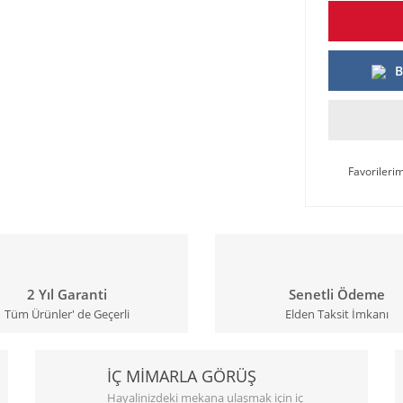
B
2 Yıl Garanti
Senetli Ödeme
Tüm Ürünler' de Geçerli
Elden Taksit İmkanı
İÇ MİMARLA GÖRÜŞ
Hayalinizdeki mekana ulaşmak için iç