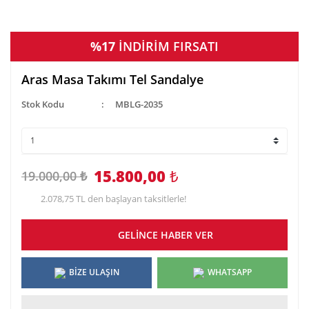
%17
İNDİRİM FIRSATI
Aras Masa Takımı Tel Sandalye
Stok Kodu
MBLG-2035
15.800,00
₺
19.000,00 ₺
2.078,75 TL den başlayan taksitlerle!
GELİNCE HABER VER
BİZE ULAŞIN
WHATSAPP