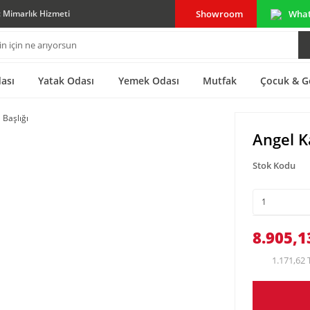
Showroom
Wha
ç Mimarlık Hizmeti
ası
Yatak Odası
Yemek Odası
Mutfak
Çocuk & G
Angel K
Stok Kodu
8.905,1
1.171,62 