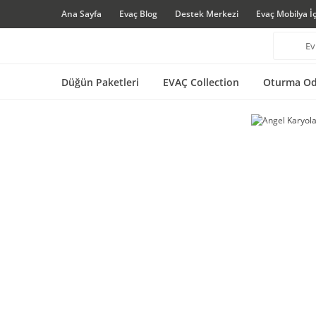
Ana Sayfa
Evaç Blog
Destek Merkezi
Evaç Mobilya İ
Düğün Paketleri
EVAÇ Collection
Oturma Od