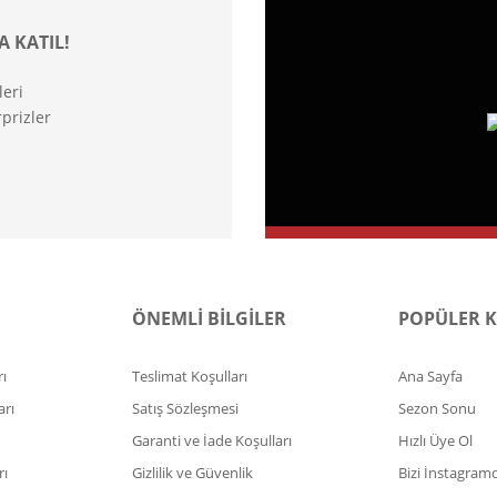
A KATIL!
leri
prizler
ÖNEMLİ BİLGİLER
POPÜLER 
ı
Teslimat Koşulları
Ana Sayfa
arı
Satış Sözleşmesi
Sezon Sonu
Garanti ve İade Koşulları
Hızlı Üye Ol
rı
Gizlilik ve Güvenlik
Bizi İnstagram