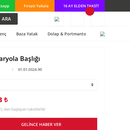
tsapp
Fırsatı Yakala
16 AY ELDEN TAKSİT
ARA
enç
Baza Yatak
Dolap & Portmanto
aryola Başlığı
01.01.0324.90
3 ₺
TL den başlayan taksitlerle!
GELİNCE HABER VER