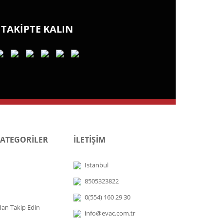
TAKİPTE KALIN
KATEGORİLER
İLETİŞİM
Istanbul
8505323822
0(554) 160 29 30
dan Takip Edin
info@evac.com.tr