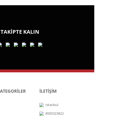
TAKİPTE KALIN
KATEGORİLER
İLETİŞİM
Istanbul
8505323822