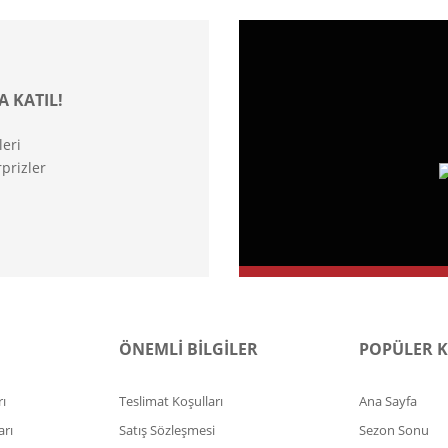
A KATIL!
leri
prizler
ÖNEMLİ BİLGİLER
POPÜLER 
ı
Teslimat Koşulları
Ana Sayfa
arı
Satış Sözleşmesi
Sezon Sonu