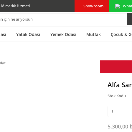
Showroom
Wha
ç Mimarlık Hizmeti
ası
Yatak Odası
Yemek Odası
Mutfak
Çocuk & G
Alfa Sa
Stok Kodu
5.300,00 