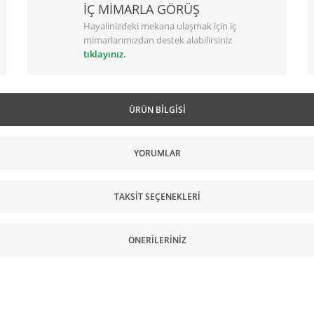
İÇ MİMARLA GÖRÜŞ
Hayalinizdeki mekana ulaşmak için iç
mimarlarımızdan destek alabilirsiniz
tıklayınız.
ÜRÜN BILGISI
YORUMLAR
TAKSIT SEÇENEKLERI
ÖNERILERINIZ