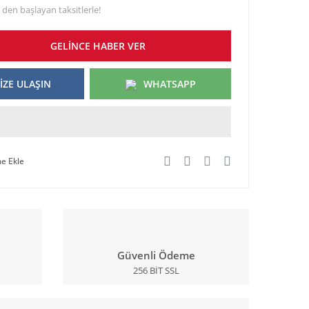
 den başlayan taksitlerle!
GELİNCE HABER VER
İZE ULAŞIN
WHATSAPP
Güvenli Ödeme
256 BİT SSL