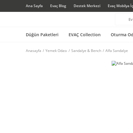
Ana Sayfa
Evaç Blog
Destek Merkezi
Evaç Mobilya İ
Düğün Paketleri
EVAÇ Collection
Oturma Od
Anasayfa
Yemek Odası
Sandalye & Bench
Alfa Sandalye