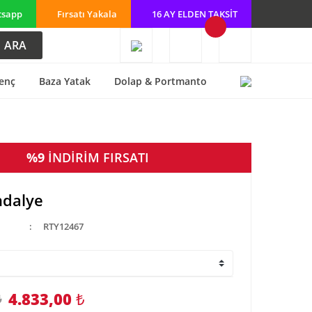
tsapp
Fırsatı Yakala
16 AY ELDEN TAKSİT
ARA
enç
Baza Yatak
Dolap & Portmanto
%9
İNDİRİM FIRSATI
ndalye
RTY12467
4.833,00
₺
₺