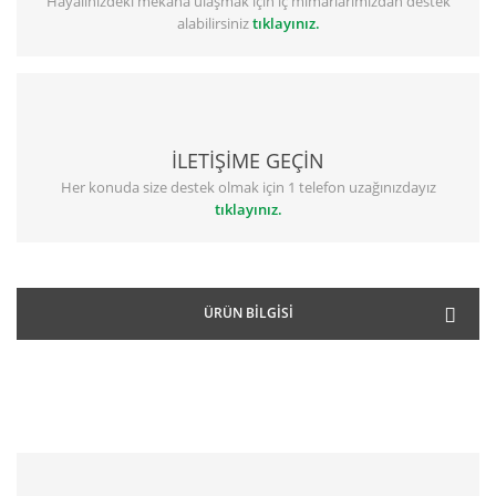
Hayalinizdeki mekana ulaşmak için iç mimarlarımızdan destek
alabilirsiniz
tıklayınız.
İLETİŞİME GEÇİN
Her konuda size destek olmak için 1 telefon uzağınızdayız
tıklayınız.
ÜRÜN BILGISI