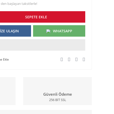
 den başlayan taksitlerle!
SEPETE EKLE
İZE ULAŞIN
WHATSAPP
Güvenli Ödeme
256 BİT SSL