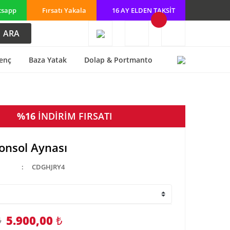
tsapp
Fırsatı Yakala
16 AY ELDEN TAKSİT
ARA
enç
Baza Yatak
Dolap & Portmanto
%16
İNDİRİM FIRSATI
onsol Aynası
CDGHJRY4
5.900,00
₺
₺