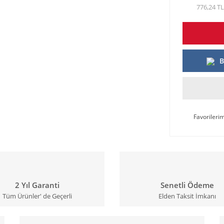
776,24 TL
B
2 Yıl Garanti
Senetli Ödeme
Tüm Ürünler' de Geçerli
Elden Taksit İmkanı