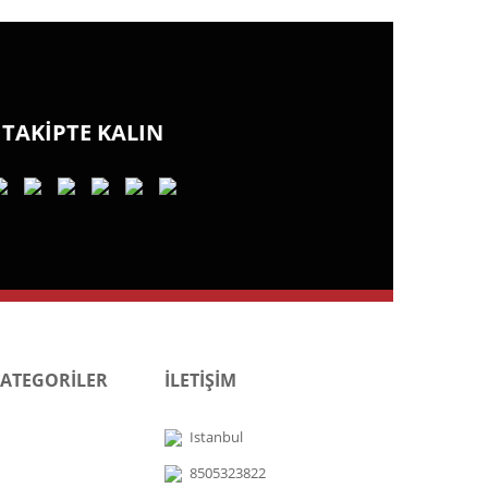
TAKİPTE KALIN
KATEGORİLER
İLETİŞİM
Istanbul
8505323822