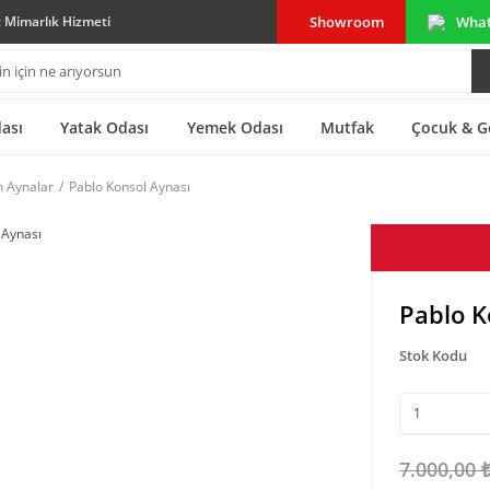
Showroom
Wha
ç Mimarlık Hizmeti
ası
Yatak Odası
Yemek Odası
Mutfak
Çocuk & G
n Aynalar
Pablo Konsol Aynası
Pablo K
Stok Kodu
7.000,00 