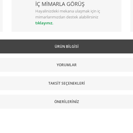
İÇ MİMARLA GÖRÜŞ
Hayalinizdeki mekana ulaşmak için iç
mimarlarımızdan destek alabilirsiniz
tıklayınız.
ÜRÜN BILGISI
YORUMLAR
TAKSIT SEÇENEKLERI
ÖNERILERINIZ