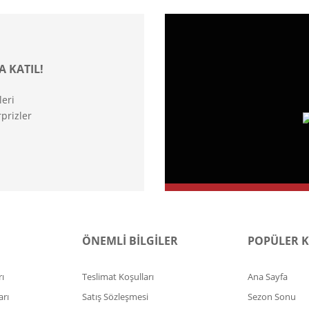
A KATIL!
leri
prizler
ÖNEMLİ BİLGİLER
POPÜLER 
ı
Teslimat Koşulları
Ana Sayfa
arı
Satış Sözleşmesi
Sezon Sonu