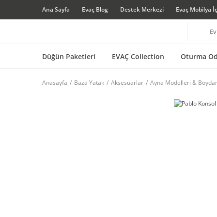
Ana Sayfa
Evaç Blog
Destek Merkezi
Evaç Mobilya İ
Düğün Paketleri
EVAÇ Collection
Oturma Od
Anasayfa
Baza Yatak
Aksesuarlar
Ayna Modelleri & Boyda